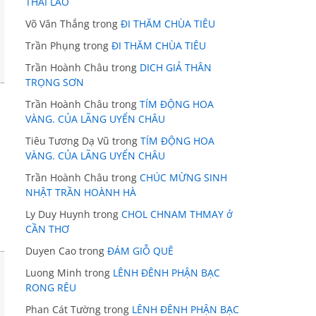
THÁI LÃO
Võ Văn Thắng
trong
ĐI THĂM CHÙA TIÊU
Trần Phụng
trong
ĐI THĂM CHÙA TIÊU
Trần Hoành Châu
trong
DICH GIẢ THÂN
TRỌNG SƠN
Trần Hoành Châu
trong
TÍM ĐỘNG HOA
VÀNG. CỦA LÃNG UYỂN CHÂU
Tiêu Tương Dạ Vũ
trong
TÍM ĐỘNG HOA
VÀNG. CỦA LÃNG UYỂN CHÂU
Trần Hoành Châu
trong
CHÚC MỪNG SINH
NHẬT TRẦN HOÀNH HÀ
Ly Duy Huynh
trong
CHOL CHNAM THMAY ở
CẦN THƠ
Duyen Cao
trong
ĐÁM GIỖ QUÊ
Luong Minh
trong
LÊNH ĐÊNH PHẬN BẠC
RONG RÊU
Phan Cát Tường
trong
LÊNH ĐÊNH PHẬN BẠC