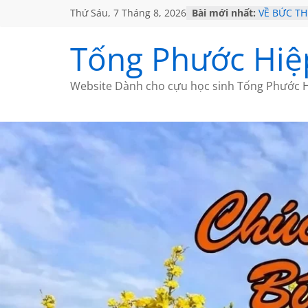
Thứ Sáu, 7 Tháng 8, 2026
Bài mới nhất:
VỀ BỨC T
GẶP Ở MỸ
HỌC SỬ H
Tống Phước Hiệ
MỘT ĐỜI 
SÁCH
BẤT CHỢT
Website Dành cho cựu học sinh Tống Phước H
CÀ PHÊ N