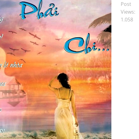
Post
Views:
1.058