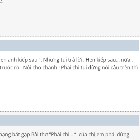
é.
n anh kiếp sau “. Nhưng tui trả lời : Hẹn kiếp sau… nữa..
rước rồi. Nói cho chảnh ! Phải chi tui đừng nói câu trên thì
ạng bắt gặp Bài thơ “Phải chi… ” của chị em phải dừng